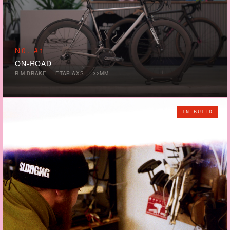
N0. #1
ON-ROAD
RIM BRAKE · ETAP AXS · 32MM
IN BUILD