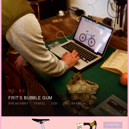
N0. #2
FRIT'S BUBBLE GUM
BREAKAWAY · TRAVEL · UDH · DISC BRAKE
COMING