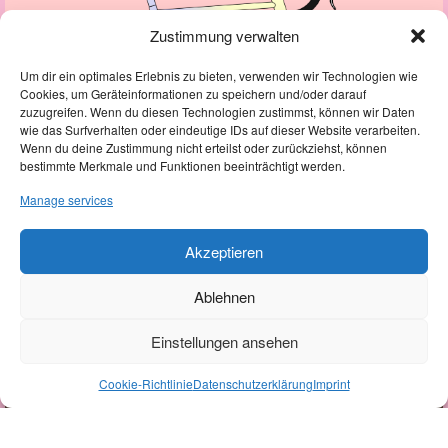
Zustimmung verwalten
Um dir ein optimales Erlebnis zu bieten, verwenden wir Technologien wie
Cookies, um Geräteinformationen zu speichern und/oder darauf
N0. #3
zuzugreifen. Wenn du diesen Technologien zustimmst, können wir Daten
wie das Surfverhalten oder eindeutige IDs auf dieser Website verarbeiten.
MARTIN'S MELODY
Wenn du deine Zustimmung nicht erteilst oder zurückziehst, können
CLASSIFIED HUB · ON-ROAD · ISP · CUSTOM RACKS
bestimmte Merkmale und Funktionen beeinträchtigt werden.
Manage services
COMING
Akzeptieren
Ablehnen
Einstellungen ansehen
N0. #4
GRAVEL
Cookie-Richtlinie
Datenschutzerklärung
Imprint
GRAVEL · UDH · DISC BRAKE