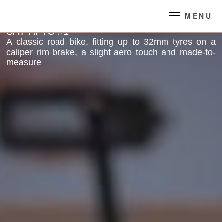
MENU
SAY HI TO #1
A classic road bike, fitting up to 32mm tyres on a
caliper rim brake, a slight aero touch and made-to-
measure